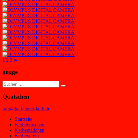
1
2
3
►
gugge
Suchen
Suchen
nach:
Quatschen
info@harheimer-kerb.de
Startseite
Kerbeburschen
Kerbemädchen
Kerbeverein