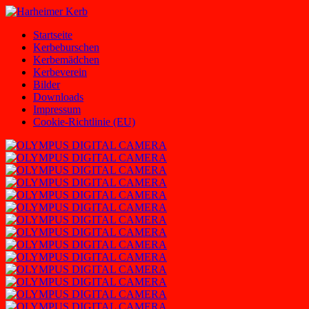
Zum
Inhalt
Harheimer
Homepage
Startseite
springen
Kerb
des
Kerbeburschen
Harheimer
Kerbemädchen
Kerbevereins
Kerbeverein
2000
Bilder
e.V.
Downloads
und
Impressum
der
Cookie-Richtlinie (EU)
Harheimer
Kerbburschen