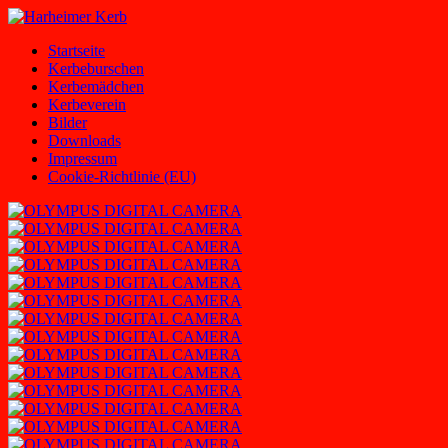
Zum
Inhalt
Harheimer
Homepage
Startseite
springen
Kerb
des
Kerbeburschen
Harheimer
Kerbemädchen
Kerbevereins
Kerbeverein
2000
Bilder
e.V.
Downloads
und
Impressum
der
Cookie-Richtlinie (EU)
Harheimer
Kerbburschen