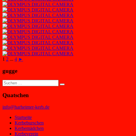
1
2
...
4
►
gugge
Suchen
Suchen
nach:
Quatschen
info@harheimer-kerb.de
Startseite
Kerbeburschen
Kerbemädchen
Kerbeverein