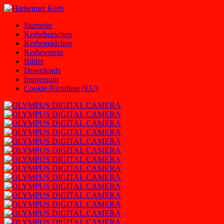
Zum
Inhalt
Harheimer
Homepage
Startseite
springen
Kerb
des
Kerbeburschen
Harheimer
Kerbemädchen
Kerbevereins
Kerbeverein
2000
Bilder
e.V.
Downloads
und
Impressum
der
Cookie-Richtlinie (EU)
Harheimer
Kerbburschen