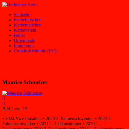
Zum
Inhalt
Harheimer
Homepage
Startseite
springen
Kerb
des
Kerbeburschen
Harheimer
Kerbemädchen
Kerbevereins
Kerbeverein
2000
Bilder
e.V.
Downloads
und
Impressum
der
Cookie-Richtlinie (EU)
Harheimer
Kerbburschen
Maurice-Schmelzer
Bild 2 von 13
• 2024 Vize Präsident • 2023 2. Fahnenschwenker • 2022 3.
Fahnenschwenker • 2021 1. Liedanstimmer • 2020 1.
Liedanstimmer • 2019 2. Liedanstimmer • 2018 1. Liedanstimmer •