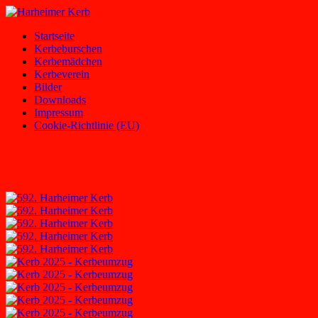
Zum
Inhalt
Harheimer
Homepage
Startseite
springen
Kerb
des
Kerbeburschen
Harheimer
Kerbemädchen
Kerbevereins
Kerbeverein
2000
Bilder
e.V.
Downloads
und
Impressum
der
Cookie-Richtlinie (EU)
Harheimer
Kerbburschen