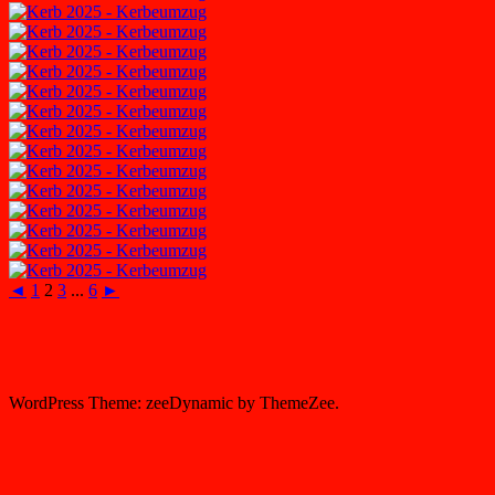
◄
1
2
3
...
6
►
WordPress Theme: zeeDynamic by ThemeZee.