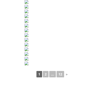
1
2
...
12
►